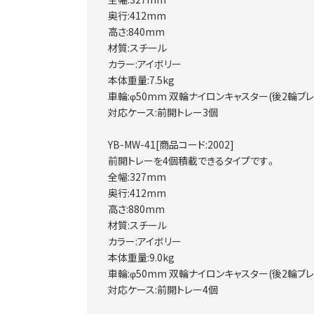
奥行:412mm
高さ:840mm
材質:スチール
カラー:アイボリー
本体重量:7.5kg
車輪:φ50mm 双輪ナイロンキャスター(後2輪ブ
対応ケース:前開トレー3個
YB-MW-41[商品コード:2002]
前開トレーを4個積載できるタイプです。
全幅:327mm
奥行:412mm
高さ:880mm
材質:スチール
カラー:アイボリー
本体重量:9.0kg
車輪:φ50mm 双輪ナイロンキャスター(後2輪ブ
対応ケース:前開トレー4個