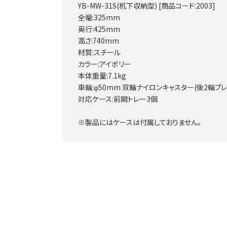
YB-MW-31S(机下収納型) [商品コード:2003]
全幅:325mm
奥行:425mm
高さ:740mm
材質:スチール
カラー:アイボリー
本体重量:7.1kg
車輪:φ50mm 双輪ナイロンキャスター(後2輪ブ
対応ケース:前開トレー3個
※製品にはケースは付属しておりません。