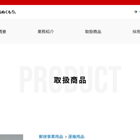
るぬくもり。
概要
業務紹介
取扱商品
採
PRODUCT
取扱商品
郵便事業用品
運搬用品